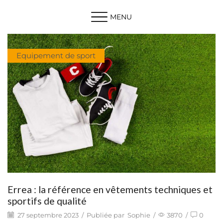
MENU
Equipement de sport
Errea : la référence en vêtements techniques et
sportifs de qualité
27 septembre 2023
/
Publiée par
Sophie
/
3870
/
0