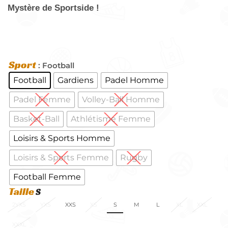
Mystère de Sportside !
Sport
: Football
Football
Gardiens
Padel Homme
Padel Femme
Volley-Ball Homme
Basket-Ball
Athlétisme Femme
Loisirs & Sports Homme
Loisirs & Sports Femme
Rugby
Football Femme
Taille
2YXS
YXS
XXS
XS
S
M
L
XL
XXL
XXXL