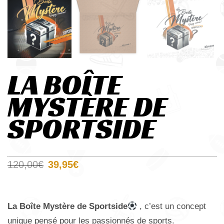
LA BOÎTE
MYSTÈRE DE
SPORTSIDE
120,00
€
39,95
€
La Boîte Mystère de Sportside
, c’est un concept
unique pensé pour les passionnés de sports.