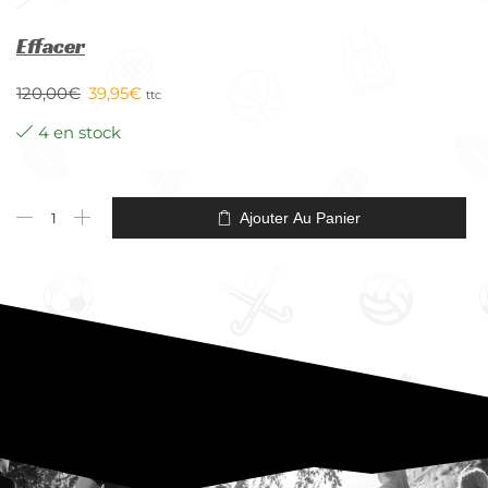
Effacer
120,00
€
39,95
€
ttc
4 en stock
Ajouter Au Panier