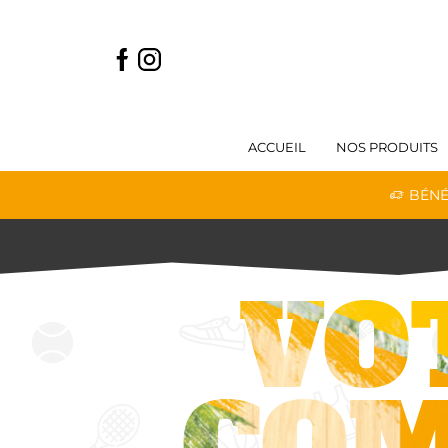
ACCUEIL
NOS PRODUITS
 LIVRAISON GRATUITE DÈS 59€ D'ACHATS
BÉNÉ
VO
CO